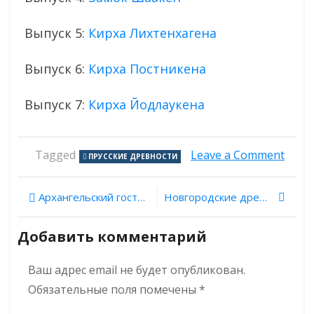
Выпуск 5:
Кирха Лихтенхагена
Выпуск 6:
Кирха Постникена
Выпуск 7:
Кирха Йодлаукена
on
Tagged
Leave a Comment
ПРУССКИЕ ДРЕВНОСТИ
Прус
древ
Навигация
Выпу
Архангельский гостиный двор
Новгородские древности. Выпуск 28. Княжая башня Детинца
8:
по
кирх
Добавить комментарий
Абшв
записям
Ваш адрес email не будет опубликован.
Обязательные поля помечены
*