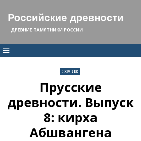
Skip
to
Российские древности
content
ДРЕВНИЕ ПАМЯТНИКИ РОССИИ
XIV ВЕК
Прусские
древности. Выпуск
8: кирха
Абшвангена