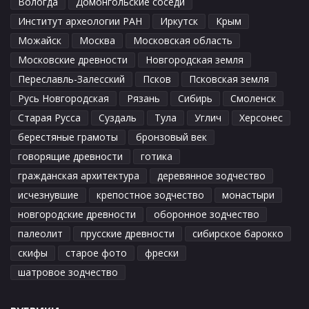
Вологда
Домонгольские соседи
Институт археологии РАН
Иркутск
Крым
Можайск
Москва
Московская область
Московские древности
Новгородская земля
Переславль-Залесский
Псков
Псковская земля
Русь Новгородская
Рязань
Сибирь
Смоленск
Старая Русса
Суздаль
Тула
Углич
Херсонес
берестяные грамоты
бронзовый век
говорящие древности
готика
гражданская архитектура
деревянное зодчество
исчезнувшие
крепостное зодчество
монастыри
новгородские древности
оборонное зодчество
палеолит
прусские древности
сибирское барокко
скифы
старое фото
фрески
шатровое зодчество