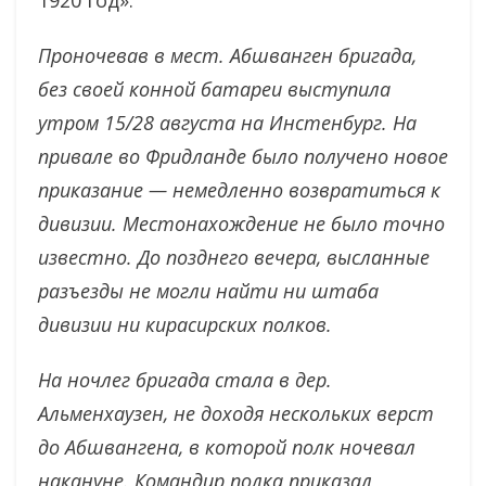
Проночевав в мест. Абшванген бригада,
без своей конной батареи выступила
утром 15/28 августа на Инстенбург. На
привале во Фридланде было получено новое
приказание — немедленно возвратиться к
дивизии.
Местонахождение не было точно
известно. До позднего вечера, высланные
разъезды не могли найти ни штаба
дивизии ни кирасирских полков.
На ночлег бригада стала в дер.
Альменхаузен, не доходя нескольких верст
до Абшвангена, в которой полк ночевал
накануне.
Командир полка приказал