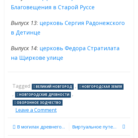
Благовещения в Старой Руссе
Выпуск 13
:
церковь Сергия Радонежского
в Детинце
Выпуск 14
:
церковь Федора Стратилата
на Щиркове улице
Tagged
,
ВЕЛИКИЙ НОВГОРОД
НОВГОРОДСКАЯ ЗЕМЛЯ
,
,
НОВГОРОДСКИЕ ДРЕВНОСТИ
ОБОРОННОЕ ЗОДЧЕСТВО
on
Leave a Comment
Новгородские
древности.
Навигация
В могилах древнего Пантикапея обнаружили яйца трех кишечных паразитов
Виртуальное путешествие к древним людям высокогорья — Истыкская пещера и грот Шахты в Таджикистане
Выпуск
15: