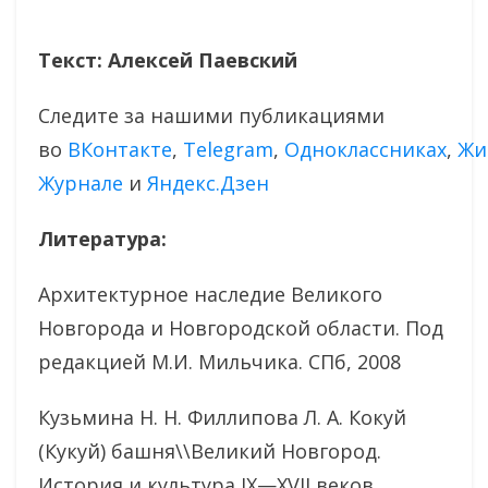
Текст: Алексей Паевский
Следите за нашими публикациями
во
ВКонтакте
,
Тelegram
,
Одноклассниках
,
Жи
Журнале
и
Яндекс.Дзен
Литература:
Архитектурное наследие Великого
Новгорода и Новгородской области. Под
редакцией М.И. Мильчика. СПб, 2008
Кузьмина Н. Н. Филлипова Л. А. Кокуй
(Кукуй) башня\\Великий Новгород.
История и культура IX—XVII веков.