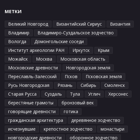
МЕТКИ
Великий Новгород
Византийский Сириус
Византия
Владимир
Владимиро-Суздальское зодчество
Вологда
Домонгольские соседи
Институт археологии РАН
Иркутск
Крым
Можайск
Москва
Московская область
Московские древности
Новгородская земля
Переславль-Залесский
Псков
Псковская земля
Русь Новгородская
Рязань
Сибирь
Смоленск
Старая Русса
Суздаль
Тула
Углич
Херсонес
берестяные грамоты
бронзовый век
говорящие древности
готика
гражданская архитектура
деревянное зодчество
исчезнувшие
крепостное зодчество
монастыри
новгородские древности
оборонное зодчество