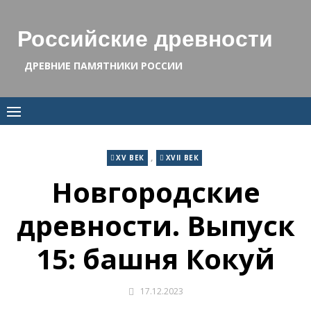
Skip
to
Российские древности
content
ДРЕВНИЕ ПАМЯТНИКИ РОССИИ
,
XV ВЕК
XVII ВЕК
Новгородские
древности. Выпуск
15: башня Кокуй
17.12.2023