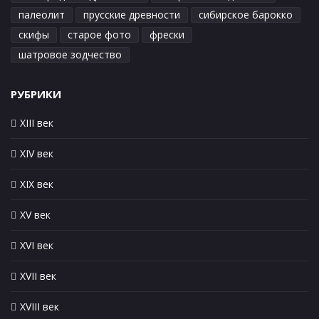
палеолит
прусские древности
сибирское барокко
скифы
старое фото
фрески
шатровое зодчество
РУБРИКИ
XIII век
XIV век
XIX век
XV век
XVI век
XVII век
XVIII век