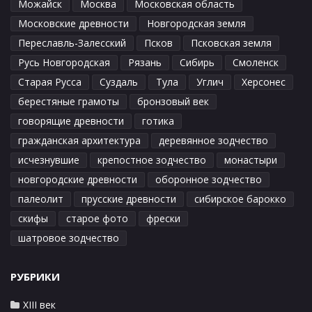
Можайск
Москва
Московская область
Московские древности
Новгородская земля
Переславль-Залесский
Псков
Псковская земля
Русь Новгородская
Рязань
Сибирь
Смоленск
Старая Русса
Суздаль
Тула
Углич
Херсонес
берестяные грамоты
бронзовый век
говорящие древности
готика
гражданская архитектура
деревянное зодчество
исчезнувшие
крепостное зодчество
монастыри
новгородские древности
оборонное зодчество
палеолит
прусские древности
сибирское барокко
скифы
старое фото
фрески
шатровое зодчество
РУБРИКИ
XIII век