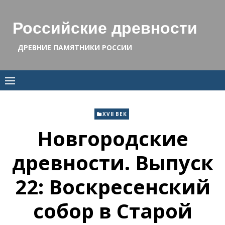
Skip
to
Российские древности
content
ДРЕВНИЕ ПАМЯТНИКИ РОССИИ
XVII ВЕК
Новгородские
древности. Выпуск
22: Воскресенский
собор в Старой