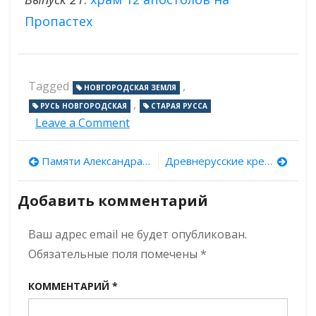
Пропастех
Tagged
,
НОВГОРОДСКАЯ ЗЕМЛЯ
,
РУСЬ НОВГОРОДСКАЯ
СТАРАЯ РУССА
on
Leave a Comment
Новгородские
древности.
Навигация
Памяти Александра Назаренко
Древнерусские кресты, западноевропейские монеты и «куршские» фибулы: первые результаты исследований поселения XI–XIII веков под Калининградом
Выпуск
22:
по
Воскресенский
Добавить комментарий
собор
записям
в
Ваш адрес email не будет опубликован.
Старой
Руссе
Обязательные поля помечены
*
КОММЕНТАРИЙ
*