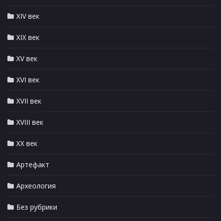
XIV век
XIX век
XV век
XVI век
XVII век
XVIII век
XX век
Артефакт
Археология
Без рубрики