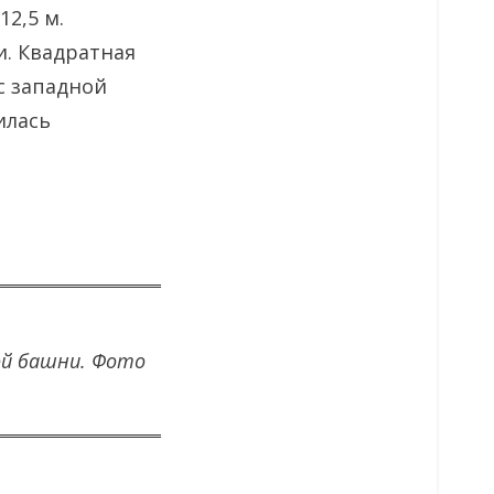
12,5 м.
и. Квадратная
с западной
илась
ой башни. Фото