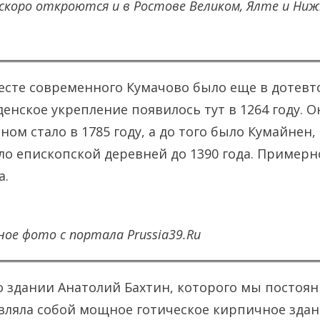
 скоро откроются и в Ростове Великом, Ялте и Ни
есте современного Кумачово было еще в дотевт
денское укрепление появилось тут в 1264 году. 
ом стало в 1785 году, а до того было Кумайнен,
ло епископской деревней до 1390 года. Примерно
а.
ое фото с портала Prussia39.Ru
 здании Анатолий Бахтин, которого мы постоян
вляла собой мощное готическое кирпичное здан