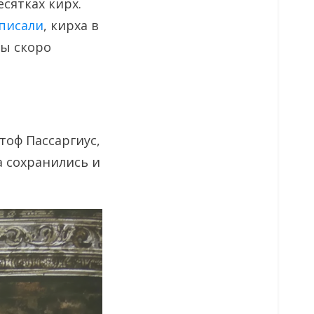
сятках кирх.
писали
, кирха в
мы скоро
тоф Пассаргиус,
 сохранились и