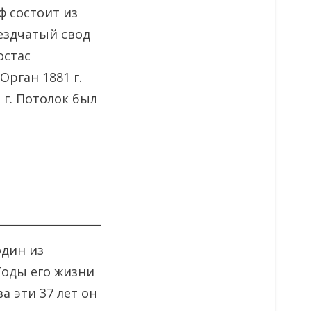
ф состоит из
вездчатый свод
остас
Орган 1881 г.
 г. Потолок был
один из
Годы его жизни
а эти 37 лет он