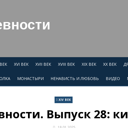
евности
 ВЕК
XVI ВЕК
XVII ВЕК
XVIII ВЕК
XIX ВЕК
XX ВЕК
Д
ОЛКА
МОНАСТЫРИ
НЕНАВИСТЬ И ЛЮБОВЬ
ВИДЕО
XIV ВЕК
вности. Выпуск 28: к
18.01.2025