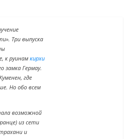
зучение
и». Три выпуска
ны
е, к руинам
кирхи
о замка Гермау.
Куменен, где
ше. Но обо всем
тала возможной
ранце) из сети
страхани и