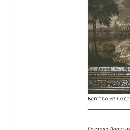
Бегство из Сод
Бегство Лота из