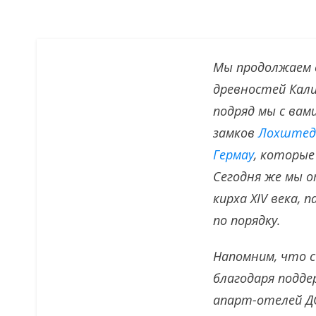
Мы продолжаем с
древностей Кали
подряд мы с вам
замков
Лохште
Гермау
, которые
Сегодня же мы о
кирха XIV века, 
по порядку.
Напомним, что 
благодаря подд
апарт-отелей ДО