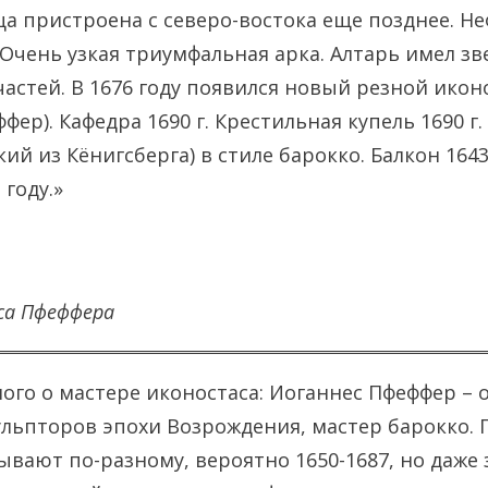
ца пристроена с северо-востока еще позднее. Не
 Очень узкая триумфальная арка. Алтарь имел з
частей. В 1676 году появился новый резной икон
фер). Кафедра 1690 г. Крестильная купель 1690 г. 
ий из Кёнигсберга) в стиле барокко. Балкон 1643
 году.»
са Пфеффера
го о мастере иконостаса: Иоганнес Пфеффер – 
льпторов эпохи Возрождения, мастер барокко. 
вают по-разному, вероятно 1650-1687, но даже з