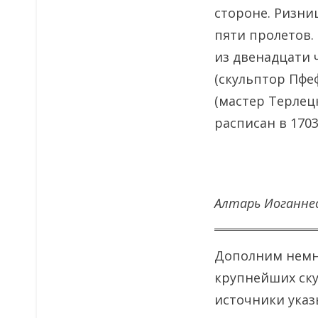
стороне. Ризни
пяти пролетов.
из двенадцати 
(скульптор Пфеф
(мастер Терлецк
расписан в 1703
Алтарь Иоганне
Дополним немно
крупнейших ску
источники указы