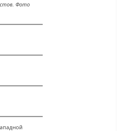
истов.
Фото
западной