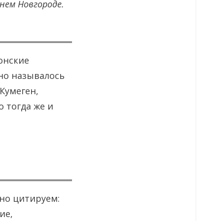
жнем Новгороде.
онские
Оно называлось
 Кумеген,
 тогда же и
но цитируем:
ие,