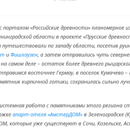
 порталом «Российские древности» планомерное и
нинградской области в проекте «Прусские древност
и путешествовали по западу области, посетив руи
дт
и
Фишхаузен
, а затем отправились чуть северне
 на самом деле – остаток более древнего рыцарског
тправимся восточнее Гермау, в поселок Кумачево – 
памятник кирпичной готики, сохранилась сильно луч
системная работа с памятниками этого региона с
ержке
апарт-отеля «АмстерДОМ»
в Зеленоградске (К
М, которые уже существуют в Сочи, Козельске, А