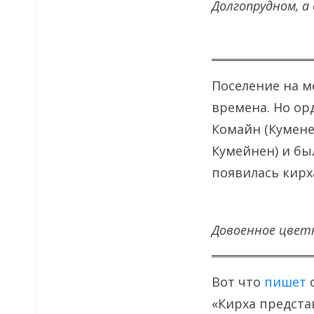
Долгопрудном, а
Поселение на м
времена. Но ор
Комайн (Куменен
Кумейнен) и бы
появилась кирх
Довоенное цветн
Вот что
пишет
о
«Кирха предста