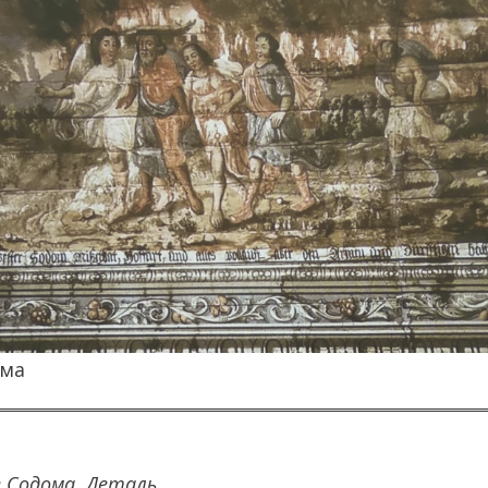
ома
 Содома. Деталь
.