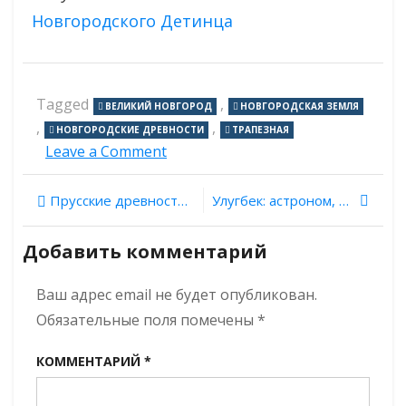
Новгородского Детинца
Tagged
,
ВЕЛИКИЙ НОВГОРОД
НОВГОРОДСКАЯ ЗЕМЛЯ
,
,
НОВГОРОДСКИЕ ДРЕВНОСТИ
ТРАПЕЗНАЯ
on
Leave a Comment
Новгородские
древности.
Навигация
Прусские древности. Выпуск 11: кирха Каукемена
Улугбек: астроном, строитель и шахид
Выпуск
33:
по
храм
Добавить комментарий
Благовещения
записям
на
Ваш адрес email не будет опубликован.
Михайловой
улице
Обязательные поля помечены
*
КОММЕНТАРИЙ
*