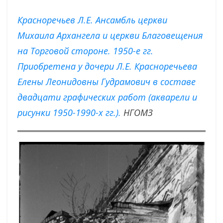
Красноречьев Л.Е. Ансамбль церкви
Михаила Архангела и церкви Благовещения
на Торговой стороне. 1950-е гг.
Приобретена у дочери Л.Е. Красноречьева
Елены Леонидовны Гудрамович в составе
двадцати графических работ (акварели и
рисунки 1950-1990-х гг.).
НГОМЗ